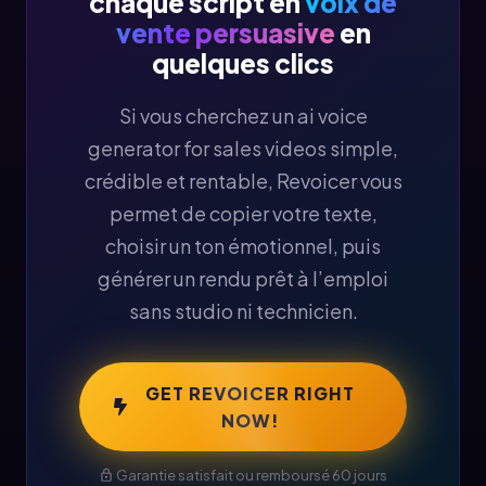
chaque script en
voix de
vente persuasive
en
quelques clics
Si vous cherchez un ai voice
generator for sales videos simple,
crédible et rentable, Revoicer vous
permet de copier votre texte,
choisir un ton émotionnel, puis
générer un rendu prêt à l’emploi
sans studio ni technicien.
GET REVOICER RIGHT
NOW!
Garantie satisfait ou remboursé 60 jours