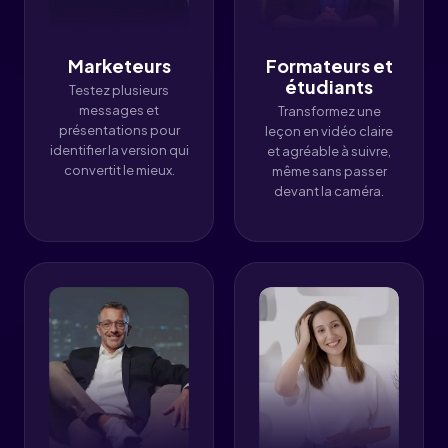
Marketeurs
Formateurs et
étudiants
Testez plusieurs
messages et
Transformez une
présentations pour
leçon en vidéo claire
identifier la version qui
et agréable à suivre,
convertit le mieux.
même sans passer
devant la caméra.