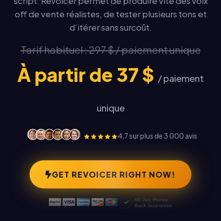
script. Revoicer permet de produire vite des voix
off de vente réalistes, de tester plusieurs tons et
d’itérer sans surcoût.
Tarif habituel : 297 $ / paiement unique
À partir de 37 $
/ paiement
unique
4,7 sur plus de 3 000 avis
GET REVOICER RIGHT NOW!