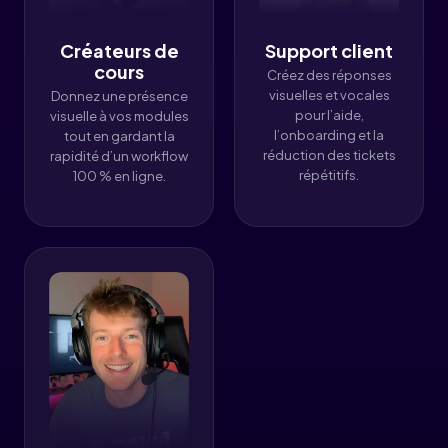
Créateurs de
Support client
cours
Créez des réponses
visuelles et vocales
Donnez une présence
pour l’aide,
visuelle à vos modules
l’onboarding et la
tout en gardant la
réduction des tickets
rapidité d’un workflow
répétitifs.
100 % en ligne.