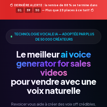
DERNIÈRE ALERTE : la remise de 88 % se termine dans
:
:
01
59
47
— Plus que
23
places à ce tarif
TECHNOLOGIE VOCALE IA — ADOPTÉE PAR PLUS
DE 50 000 CRÉATEURS
Le meilleur
ai voice
generator for sales
videos
pour vendre avec une
voix naturelle
Revoicer vous aide à créer des voix off crédibles,