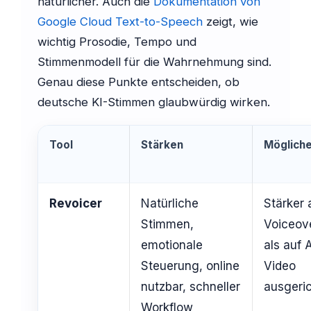
natürlicher. Auch die
Dokumentation von
Google Cloud Text-to-Speech
zeigt, wie
wichtig Prosodie, Tempo und
Stimmenmodell für die Wahrnehmung sind.
Genau diese Punkte entscheiden, ob
deutsche KI-Stimmen glaubwürdig wirken.
Tool
Stärken
Möglich
Revoicer
Natürliche
Stärker 
Stimmen,
Voiceov
emotionale
als auf 
Steuerung, online
Video
nutzbar, schneller
ausgeric
Workflow