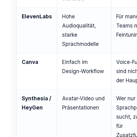
ElevenLabs
Hohe
Für man
Audioqualität,
Teams 
starke
Feintuni
Sprachmodelle
Canva
Einfach im
Voice-F
Design-Workflow
sind nic
der Hau
Synthesia /
Avatar-Video und
Wer nur
HeyGen
Präsentationen
Sprachp
sucht, za
für
Zusatzf