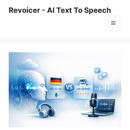
Skip
Revoicer - AI Text To Speech
to
content
Menu