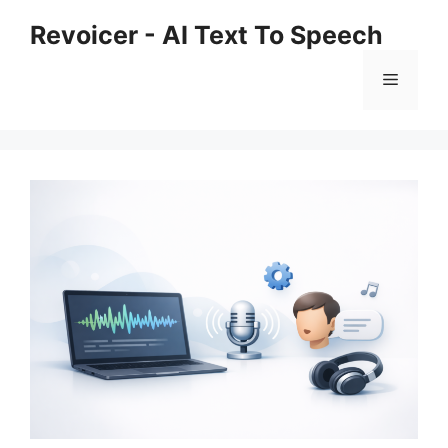
Skip
Revoicer - AI Text To Speech
to
content
Menu