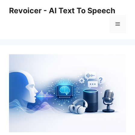
Skip
Revoicer - AI Text To Speech
to
content
Menu